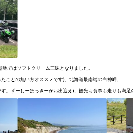
休憩地ではソフトクリーム三昧となりました。
ったことの無い方オススメです)、北海道最南端の白神岬、
です。ずーしーほっきーがお出迎え)、観光も食事も走りも満足の