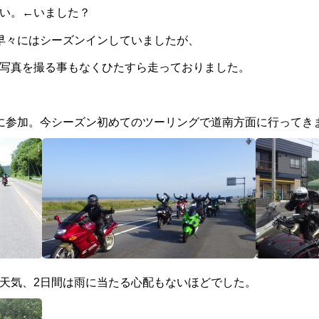
い。←いました？
早々にはシーズンインしていましたが、
分析
土壌汚染対策法の調査・分析
客土試験
事業部
道南支店
宮崎 直人
福原 裕行
写真を撮る事もなくひたすら走っておりました。
沿革
アクセスマッ
に参加。今シーズン初めてのツーリングで道南方面に行ってき
ゴミ質の分析
家屋調査
スベスト測定
環境部長®(環境法令順守サポート)
天気、2日間は雨に当たる心配もないほどでした。