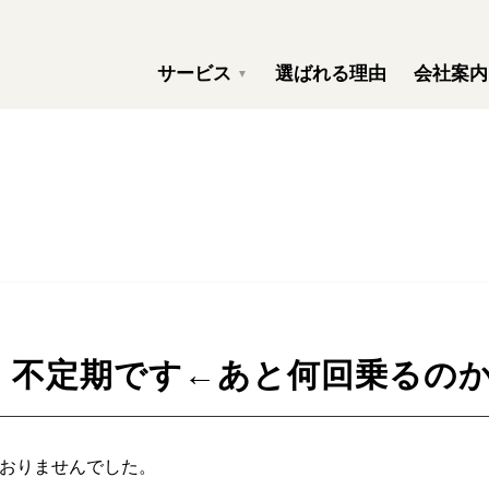
サービス
選ばれる理由
会社案内
▼
分析
その他水質分析
河川等の流量観測等
貯水槽清掃
雑排水槽清掃
分析部
神田 純子
経営理念
 不定期です←あと何回乗るの
出するガス調査・分析
建物内の空気環境測定
おりませんでした。