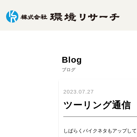
水
Water
水道水検査
簡易専用水道水検査
水質
Blog
飲料水分析・ビル管理法に基づく水質検査
ブログ
ＳＳと濁度の相関図の作成業務
代表取締役 社長
2023.07.27
森本 英嗣
大気
Atmosphere
会社情報
ツーリング通信
ばい煙測定
悪臭物質測定
温泉水の放
作業環境測定
アスベスト測定
しばらくバイクネタもアップして