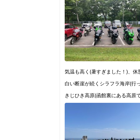
気温も高く(暑すぎました！)、
白い断崖が続くシラフラ海岸(行
きじひき高原(函館裏にある高原