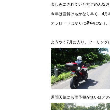
土壌
Soil
楽しみにされていた方ごめんなさ
今年は雪解けもかなり早く、4月
土壌に係る環境基準測定
産業廃棄物に係る
オフロードばかりに夢中になり、
肥料分析
生活・その他
Life & Others
ようやく7月に入り、ツーリング
危険物地下タンクの点検・漏洩検査・工事
建設工事等の騒音・振動測定
測量
ア
週間天気にも雨予報が無いほどの